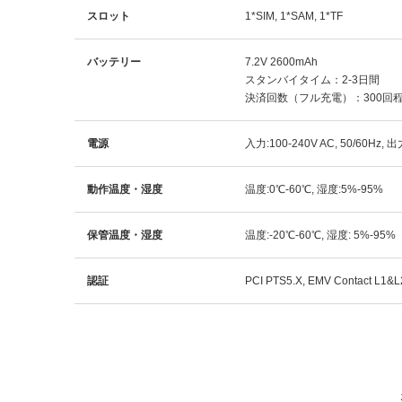
スロット
1*SIM, 1*SAM, 1*TF
バッテリー
7.2V 2600mAh
スタンバイタイム：2-3日間
決済回数（フル充電）：300回
電源
入力:100-240V AC, 50/60Hz, 出力
動作温度・湿度
温度:0℃-60℃, 湿度:5%-95%
保管温度・湿度
温度:-20℃-60℃, 湿度: 5%-95%
認証
PCI PTS5.X, EMV Contact L1&L2