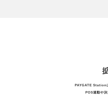
PAYGATE Sta
POS連動や